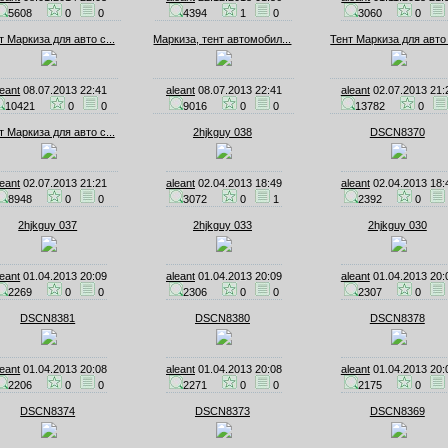
5608
0
0
4394
1
0
3060
0
т Маркиза для авто с...
Маркиза, тент автомобил...
Тент Маркиза для авто 
leant
08.07.2013 22:41
aleant
08.07.2013 22:41
aleant
02.07.2013 21:
10421
0
0
9016
0
0
13782
0
т Маркиза для авто с...
2hjkguy 038
DSCN8370
leant
02.07.2013 21:21
aleant
02.04.2013 18:49
aleant
02.04.2013 18:
8948
0
0
3072
0
1
2392
0
2hjkguy 037
2hjkguy 033
2hjkguy 030
leant
01.04.2013 20:09
aleant
01.04.2013 20:09
aleant
01.04.2013 20:
2269
0
0
2306
0
0
2307
0
DSCN8381
DSCN8380
DSCN8378
leant
01.04.2013 20:08
aleant
01.04.2013 20:08
aleant
01.04.2013 20:
2206
0
0
2271
0
0
2175
0
DSCN8374
DSCN8373
DSCN8369