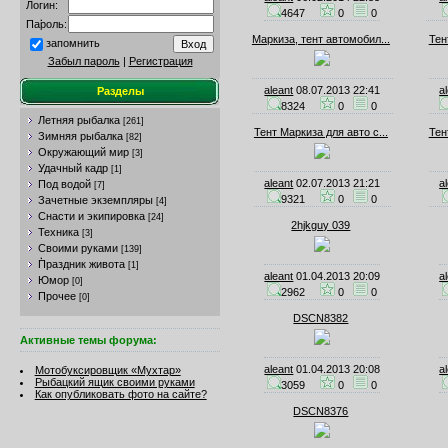
Логин:
4647
0
0
Пароль:
Маркиза, тент автомобил...
Тен
запомнить
Забыл пароль
|
Регистрация
aleant
08.07.2013 22:41
a
Разделы
8324
0
0
Летняя рыбалка
[261]
Тент Маркиза для авто с...
Тен
Зимняя рыбалка
[82]
Окружающий мир
[3]
Удачный кадр
[1]
aleant
02.07.2013 21:21
a
Под водой
[7]
9321
0
0
Зачетные экземпляры
[4]
Снасти и экипировка
[24]
2hjkguy 039
Техника
[3]
Своими руками
[139]
Праздник живота
[1]
aleant
01.04.2013 20:09
a
Юмор
[0]
2962
0
0
Прочее
[0]
DSCN8382
Активные темы форума:
aleant
01.04.2013 20:08
a
Мотобуксировщик «Мухтар»
Рыбацкий ящик своими руками
3059
0
0
Как опубликовать фото на сайте?
DSCN8376