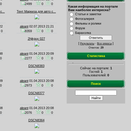
0
2499
0
0
Какая информация на портале
Вам наиболее интересна?
с...
Тент Маркиза для авто с...
Статьи и заметки
Фотогалерея
Фильмы и ролики
22
aleant
02.07.2013 21:21
Форум
0
8359
0
0
Барахолка
2hjkguy 027
[
·
]
Результаты
Все опросы
Ответов:
29
48
aleant
01.04.2013 20:09
Статистика
0
2277
0
0
DSCN8383
Сейчас на портале:
1
Гостей:
1
Пользователей:
0
09
aleant
01.04.2013 20:08
Поиск
0
2973
0
0
DSCN8377
08
aleant
01.04.2013 20:08
0
2076
0
0
DSCN8364