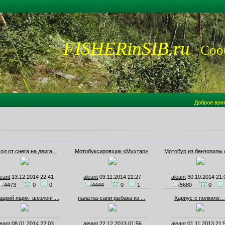
FISHERinSIB.ru
Сооб
Доброе вре
ол от снега на двига...
Мотобуксировщик «Мухтар»
Мотобур из бензопилы с
leant
13.12.2014 22:41
aleant
03.11.2014 22:27
aleant
30.10.2014 21:
4473
0
0
4444
0
1
5680
0
цкий ящик- шезлонг ...
палатка-сани рыбака из ...
Хариус с полкило…
leant
08.01.2014 22:03
aleant
22.12.2013 01:56
aleant
01.11.2013 21: