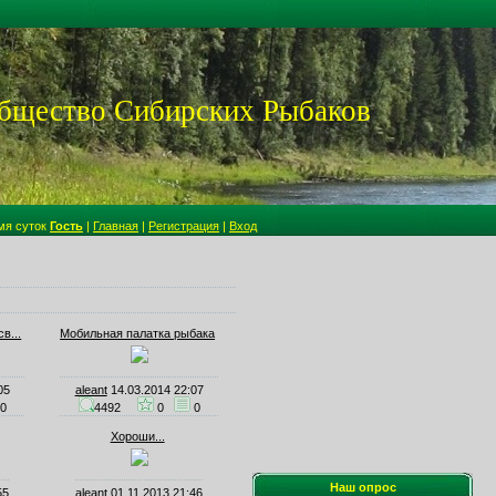
щество Сибирских Рыбаков
мя суток
Гость
|
Главная
|
Регистрация
|
Вход
в...
Мобильная палатка рыбака
05
aleant
14.03.2014 22:07
0
4492
0
0
Хороши...
Наш опрос
55
aleant
01.11.2013 21:46