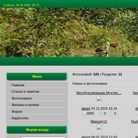
Суббота, 08.08.2026, 05:15
Фотографий:
525
| Разделов:
12
Меню
Новые в фотогалереи:
Главная
Статьи и заметки
Мотобуксировщик Мухтар ...
Чех
Фотогалерея
Фильмы и ролики
aleant
04.12.2015 15:16
a
Форум
3895
0
0
Барахолка
Маршрут2
Рыба
Форма входа
aleant
06.02.2014 22:33
a