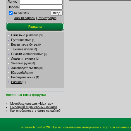
Логин:
Пароль:
запомнить
Забыл пароль
|
Регистрация
Разделы
Отчеты о рыбалке
[5]
Путешествия
[1]
Вести из-за бугра
[0]
Техника ловли
[0]
Снасти и снаряжение
[3]
Лодки и техника
[0]
Умелые руки
[6]
Законодательство
[0]
Юмор/байки
[0]
Рыбацкая кухня
[1]
Разное
[1]
Активные темы форума:
Мотобуксировщик «Мухтар»
Рыбацкий ящик своими руками
Как опубликовать фото на сайте?
fisherinsib.ru © 2026. При использовании материалов с портала активная