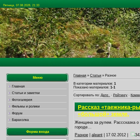
Пятница, 07.08.2026, 21:33
Главная
»
Статьи
» Разное
Меню
В категории материалов
:
1
Главная
Показано материалов
:
1-1
Статьи и заметки
Сортировать по
:
Дате
·
Рейтингу
·
Комм
Фотогалерея
Рассказ «таежника-ры
Фильмы и ролики
«большой» земле.
Форум
Барахолка
Женщина за рулем. Расссказка о
городе…
Форма входа
Разное
|
aleant
|
17.02.2012
|
3