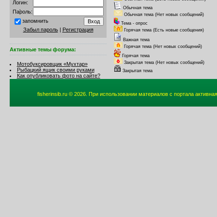
Логин:
Обычная тема
Пароль:
Обычная тема (Нет новых сообщений)
запомнить
Тема - опрос
Забыл пароль
|
Регистрация
Горячая тема (Есть новые сообщения)
Важная тема
Горячая тема (Нет новых сообщений)
Активные темы форума:
Горячая тема
Закрытая тема (Нет новых сообщений)
Мотобуксировщик «Мухтар»
Рыбацкий ящик своими руками
Закрытая тема
Как опубликовать фото на сайте?
fisherinsib.ru © 2026. При использовании материалов с портала активна