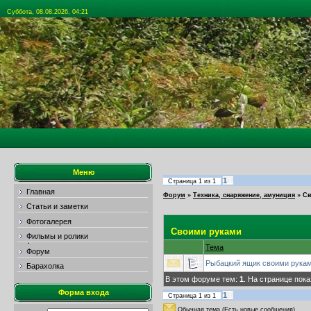
Суббота, 08.08.2026, 04:21
Меню
1
Страница
1
из
1
Главная
Форум
»
Техника, снаряжение, амуниция
»
Св
Статьи и заметки
Фотогалерея
Своими руками
Фильмы и ролики
Тема
Форум
Рыбацкий ящик своими рука
Барахолка
В этом форуме тем:
1
. На странице пок
Форма входа
1
Страница
1
из
1
Обычная тема (Есть новые сообщения)