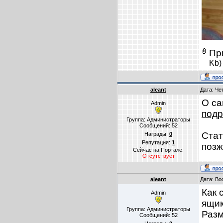
Пр
Kb)
aleant
Дата: Че
О са
Admin
подр
Группа: Администраторы
Сообщений:
52
Стат
Награды:
0
Репутация:
1
поз
Сейчас на Портале:
Отсутствует
aleant
Дата: Во
Как 
Admin
ящик
Группа: Администраторы
Разм
Сообщений:
52