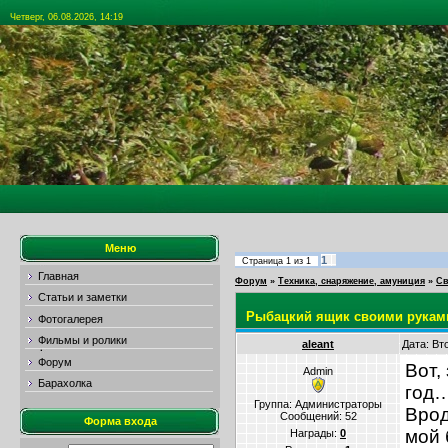
Четверг, 06.08.2026, 14:19
Меню
1
Страница
1
из
1
Главная
Форум
»
Техника, снаряжение, амуниция
»
Св
Статьи и заметки
Рыбацкий ящик своими рукам
Фотогалерея
Фильмы и ролики
aleant
Дата: Вт
Форум
Вот,
Admin
Барахолка
год
Группа: Администраторы
Врод
Сообщений:
52
Форма входа
мой 
Награды:
0