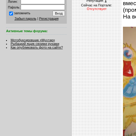
Репутация:
1
Логин:
вмес
Сейчас на Портале:
Пароль:
(про
Отсутствует
запомнить
На в
Забыл пароль
|
Регистрация
Активные темы форума:
Мотобуксировщик «Мухтар»
Рыбацкий ящик своими руками
Как опубликовать фото на сайте?