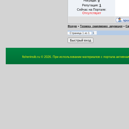
Награды:
0
Репутация:
1
Сейчас на Портале:
Отсутствует
Форум
»
Техника, снаряжение, амуниция
»
Св
1
Страница
1
из
1
fisherinsib.ru © 2026. При использовании материалов с портала активна