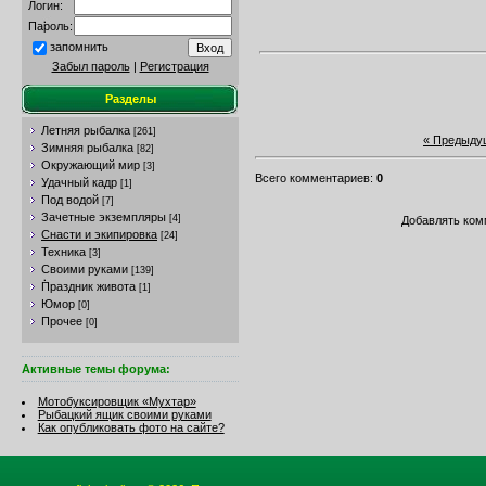
Логин:
Пароль:
запомнить
Забыл пароль
|
Регистрация
Разделы
Летняя рыбалка
[261]
« Предыду
Зимняя рыбалка
[82]
Окружающий мир
[3]
Всего комментариев
:
0
Удачный кадр
[1]
Под водой
[7]
Зачетные экземпляры
[4]
Добавлять ком
Снасти и экипировка
[24]
Техника
[3]
Своими руками
[139]
Праздник живота
[1]
Юмор
[0]
Прочее
[0]
Активные темы форума:
Мотобуксировщик «Мухтар»
Рыбацкий ящик своими руками
Как опубликовать фото на сайте?